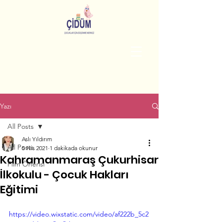
Yazı
All Posts
Aslı Yıldırım
All Posts
5 Nis 2021
1 dakikada okunur
Kahramanmaraş Çukurhisar
Film Önerisi
İlkokulu - Çocuk Hakları
Eğitimi
https://video.wixstatic.com/video/af222b_5c2