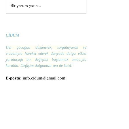
Bir yorum yazın...
İyileştiren Sessizlik:
Çocuklarda "
Tavşan Dinledi
Kavramı
ÇİDÜM
Her çocuğun düşünerek, sorgulayarak ve
vicdanıyla hareket ederek dünyada dalga etkisi
yaratacağı bir değişimi başlatmak amacıyla
kuruldu. Değişim dalgamıza sen de katıl!
E-posta:
info.cidum@gmail.com
Bülten Aboneliği
Enter your email here