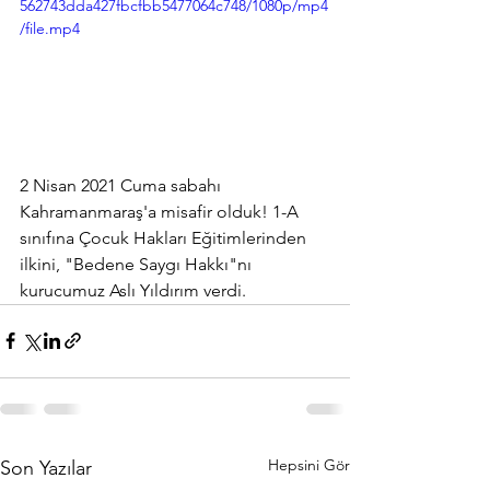
562743dda427fbcfbb5477064c748/1080p/mp4
/file.mp4
2 Nisan 2021 Cuma sabahı 
Kahramanmaraş'a misafir olduk! 1-A 
sınıfına Çocuk Hakları Eğitimlerinden 
ilkini, "Bedene Saygı Hakkı"nı 
kurucumuz Aslı Yıldırım verdi. 
Hepsini Gör
Son Yazılar