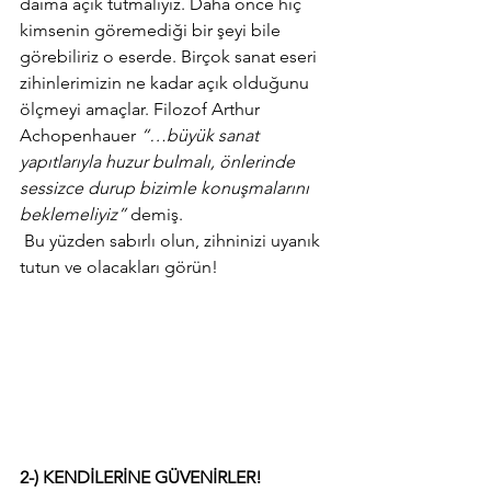
daima açık tutmalıyız. Daha önce hiç 
kimsenin göremediği bir şeyi bile 
görebiliriz o eserde. Birçok sanat eseri 
zihinlerimizin ne kadar açık olduğunu 
ölçmeyi amaçlar. Filozof Arthur 
Achopenhauer 
“…büyük sanat 
yapıtlarıyla huzur bulmalı, önlerinde 
sessizce durup bizimle konuşmalarını 
beklemeliyiz”
 demiş.
 Bu yüzden sabırlı olun, zihninizi uyanık 
tutun ve olacakları görün!
2-) KENDİLERİNE GÜVENİRLER!