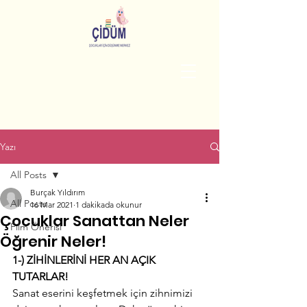
Yazı
All Posts
Burçak Yıldırım
All Posts
16 Mar 2021
1 dakikada okunur
Çocuklar Sanattan Neler
Film Önerisi
Öğrenir Neler!
1-) ZİHİNLERİNİ HER AN AÇIK 
TUTARLAR!
Sanat eserini keşfetmek için zihnimizi 