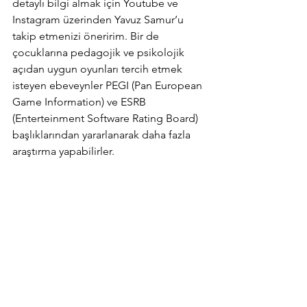
detaylı bilgi almak için Youtube ve 
Instagram üzerinden Yavuz Samur’u 
takip etmenizi öneririm. Bir de 
çocuklarına pedagojik ve psikolojik 
açıdan uygun oyunları tercih etmek 
isteyen ebeveynler PEGI (Pan European 
Game Information) ve ESRB 
(Enterteinment Software Rating Board) 
başlıklarından yararlanarak daha fazla 
araştırma yapabilirler.
-Dijital oyunlar çocuğunuz için ödev 
yapmanın ya da yemeğini yemesinin 
ödülü olmamalı. Ödül her zaman daha 
fazla arzulanır.
-Ve en önemlisi ÇOCUĞUNUZ İLE 
OYUN OYNAYIN. Kutu oyunları, dijital 
oyunlar, bedensel oyunlar…Birlikte 