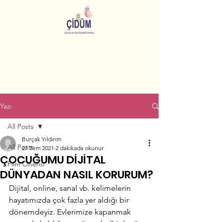
Yazı
All Posts
Burçak Yıldırım
All Posts
27 Tem 2021
2 dakikada okunur
ÇOCUĞUMU DİJİTAL
Film Önerisi
DÜNYADAN NASIL KORURUM?
Dijital, online, sanal vb. kelimelerin 
hayatımızda çok fazla yer aldığı bir 
dönemdeyiz. Evlerimize kapanmak 