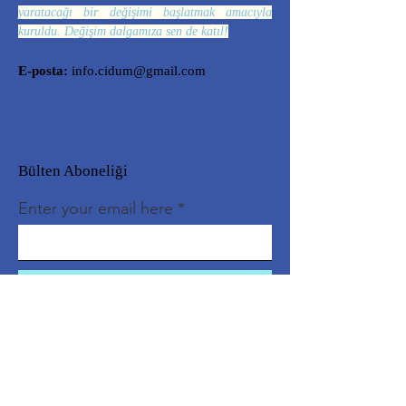
yaratacağı bir değişimi başlatmak amacıyla
kuruldu. Değişim dalgamıza sen de katıl!
E-posta:
info.cidum@gmail.com
Bülten Aboneliği
Enter your email here
Sign Up!
Hızlı Erişim