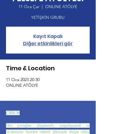
11 Oca Çar
  |  
ONLINE ATÖLYE
YETİŞKİN GRUBU
Kayıt Kapalı
Diğer etkinlikleri gör
Time & Location
11 Oca 2023 20:30
ONLINE ATÖLYE
ÇİDÜM
Her çocuğun düşünerek, sorgulayarak ve
vicdanıyla hareket ederek dünyada dalga etkisi