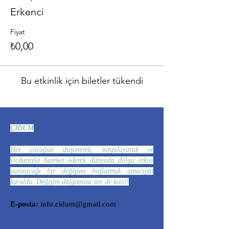
Erkenci
Fiyat
₺0,00
Bu etkinlik için biletler tükendi
ÇİDÜM
Her çocuğun düşünerek, sorgulayarak ve
vicdanıyla hareket ederek dünyada dalga etkisi
yaratacağı bir değişimi başlatmak amacıyla
kuruldu. Değişim dalgamıza sen de katıl!
E-posta:
info.cidum@gmail.com