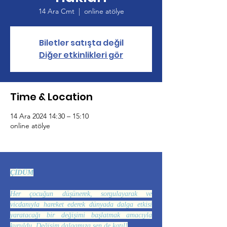
14 Ara Cmt
  |  
online atölye
Biletler satışta değil
Diğer etkinlikleri gör
Time & Location
14 Ara 2024 14:30 – 15:10
online atölye
ÇİDÜM
Her çocuğun düşünerek, sorgulayarak ve
vicdanıyla hareket ederek dünyada dalga etkisi
yaratacağı bir değişimi başlatmak amacıyla
kuruldu. Değişim dalgamıza sen de katıl!