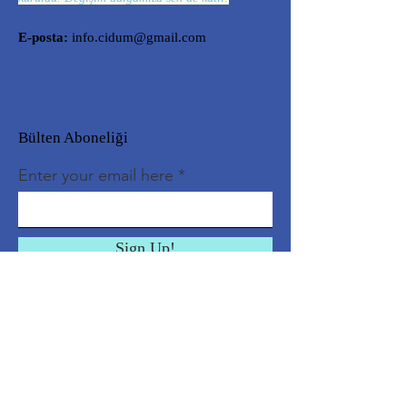
E-posta:
info.cidum@gmail.com
Bülten Aboneliği
Enter your email here
Sign Up!
Hızlı Erişim
Biz Kimiz?