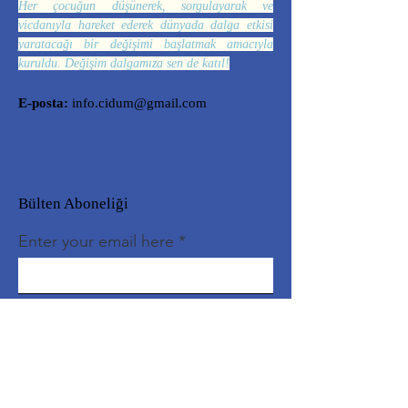
Her çocuğun düşünerek, sorgulayarak ve
vicdanıyla hareket ederek dünyada dalga etkisi
yaratacağı bir değişimi başlatmak amacıyla
kuruldu. Değişim dalgamıza sen de katıl!
E-posta:
info.cidum@gmail.com
Bülten Aboneliği
Enter your email here
Sign Up!