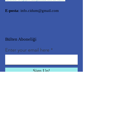
E-posta:
info.cidum@gmail.com
Bülten Aboneliği
Enter your email here
Sign Up!
Hızlı Erişim
Biz Kimiz?