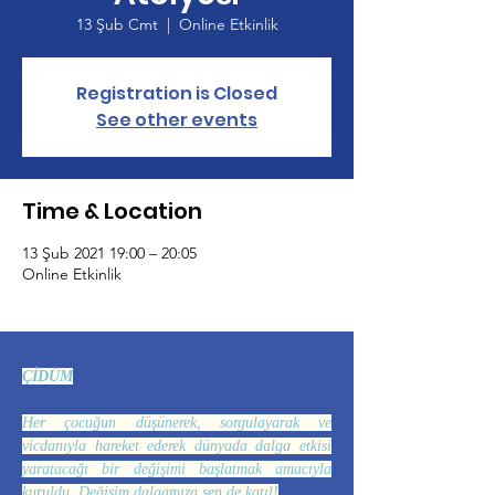
13 Şub Cmt
  |  
Online Etkinlik
Registration is Closed
See other events
Time & Location
13 Şub 2021 19:00 – 20:05
Online Etkinlik
ÇİDÜM
Her çocuğun düşünerek, sorgulayarak ve
vicdanıyla hareket ederek dünyada dalga etkisi
yaratacağı bir değişimi başlatmak amacıyla
kuruldu. Değişim dalgamıza sen de katıl!